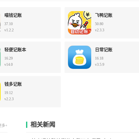
喵钱记账
飞鸭记账
37.10
50.80
v1.2.2
v2.3.3
轻便记账本
日常记账
16.29
16.18
v14.0
v3.5.9
钱多记账
19.12
v2.2.3
相关新闻
更多+