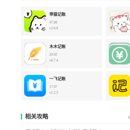
乖猫记账
47.00
v2.0.8
木木记账
29.92
v6.7.4
一飞记账
17.97
v1.2.5
相关攻略