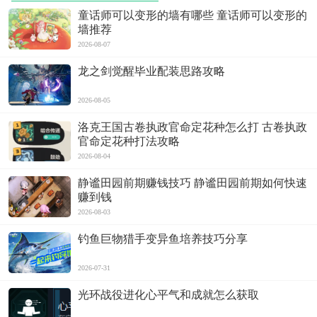
童话师可以变形的墙有哪些 童话师可以变形的
墙推荐
2026-08-07
龙之剑觉醒毕业配装思路攻略
2026-08-05
洛克王国古卷执政官命定花种怎么打 古卷执政
官命定花种打法攻略
2026-08-04
静谧田园前期赚钱技巧 静谧田园前期如何快速
赚到钱
2026-08-03
钓鱼巨物猎手变异鱼培养技巧分享
2026-07-31
光环战役进化心平气和成就怎么获取