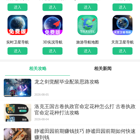
进入
进入
进入
进入
实时卫星导航
3D实况导航
旅游导航地图
天宫卫星导航
进入
进入
进入
进入
相关攻略
相关新闻
龙之剑觉醒毕业配装思路攻略
2026-08-05
洛克王国古卷执政官命定花种怎么打 古卷执政
官命定花种打法攻略
2026-08-04
静谧田园前期赚钱技巧 静谧田园前期如何快速
赚到钱