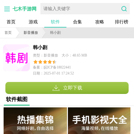
七木手游网
首页
游戏
软件
合集
攻略
排行榜
首页
影音播放
韩小剧
韩小剧
类型：影音播放
大小：48.65 MB
备案：皖ICP备18022441
日期：2025-07-01 17:24:52
号-115A
立即下载
软件截图