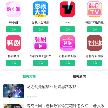
韩小圈
影视大全韩剧
tving
韩剧TV极简版
进入
进入
进入
进入
韩剧精灵
韩剧大全互娱TV
追韩剧最新版
老韩综安卓版
进入
进入
进入
进入
相关攻略
相关新闻
龙之剑觉醒毕业配装思路攻略
2026-08-05
洛克王国古卷执政官命定花种怎么打 古卷执政