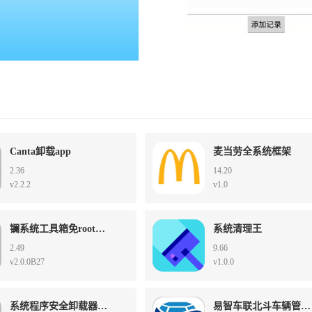
Canta卸载app
麦当劳全系统框架
2.36
14.20
v2.2.2
v1.0
镧系统工具箱免root版本
系统清理王
2.49
9.66
v2.0.0B27
v1.0.0
系统程序安全卸载器专业版
易智车联北斗车辆管理系统