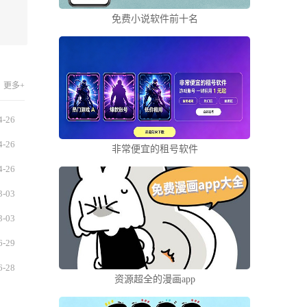
免费小说软件前十名
更多+
4-26
4-26
非常便宜的租号软件
4-26
3-03
3-03
6-29
6-28
资源超全的漫画app