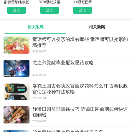
甜萝壁纸纯净版
9736壁纸乐园
800壁纸图库
进入
进入
进入
相关攻略
相关新闻
童话师可以变形的墙有哪些 童话师可以变形的
墙推荐
2026-08-07
龙之剑觉醒毕业配装思路攻略
2026-08-05
洛克王国古卷执政官命定花种怎么打 古卷执政
官命定花种打法攻略
2026-08-04
静谧田园前期赚钱技巧 静谧田园前期如何快速
赚到钱
2026-08-03