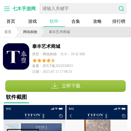
七木手游网
首页
游戏
软件
合集
攻略
排行榜
首页
网络购物
泰丰艺术商城
泰丰艺术商城
类型：网络购物
大小：18.42 MB
备案：苏ICP备2022034933
日期：2025-07-11 17:06:51
号-3A
立即下载
软件截图