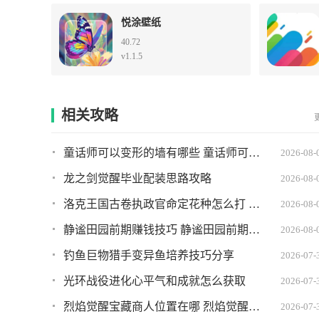
悦涂壁纸
40.72
v1.1.5
相关攻略
童话师可以变形的墙有哪些 童话师可以变形的墙推荐
2026-08-
龙之剑觉醒毕业配装思路攻略
2026-08-
洛克王国古卷执政官命定花种怎么打 古卷执政官命定花种打法攻略
2026-08-
静谧田园前期赚钱技巧 静谧田园前期如何快速赚到钱
2026-08-
钓鱼巨物猎手变异鱼培养技巧分享
2026-07-
光环战役进化心平气和成就怎么获取
2026-07-
烈焰觉醒宝藏商人位置在哪 烈焰觉醒宝藏商人坐标
2026-07-