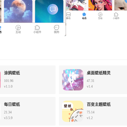
涂鸦壁纸
桌面壁纸精灵
101.96
47.31
v1.1.0
v1.4
每日壁纸
百变主题壁纸
21.34
75.14
v3.5.9
v1.2