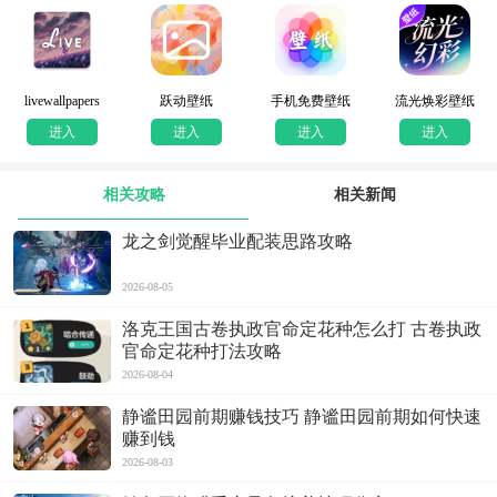
livewallpapers
跃动壁纸
手机免费壁纸
流光焕彩壁纸
进入
进入
进入
进入
相关攻略
相关新闻
龙之剑觉醒毕业配装思路攻略
2026-08-05
洛克王国古卷执政官命定花种怎么打 古卷执政
官命定花种打法攻略
2026-08-04
静谧田园前期赚钱技巧 静谧田园前期如何快速
赚到钱
2026-08-03