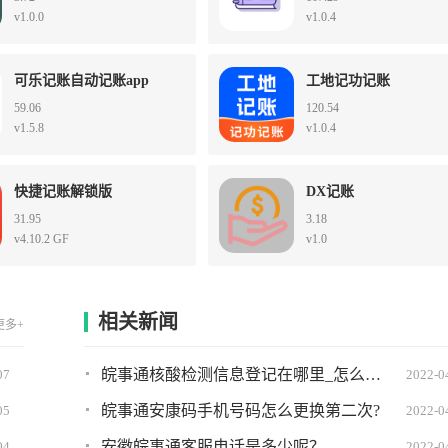
v1.0.0
v1.0.4
可乐记账自动记账app
工地记功记账
59.06
120.54
v1.5.8
v1.0.4
快捷记账解锁版
DX记账
31.95
3.18
v4.10.2 GF
v1.0
相关新闻
更多+
皖事通核酸检测信息登记在哪里_怎么弄?详细图文教程
07
2022-0
皖事通安康码手机号码怎么更换第二次?
05
2022-0
安徽皖事通客服电话是多少呢？
04
2022-0