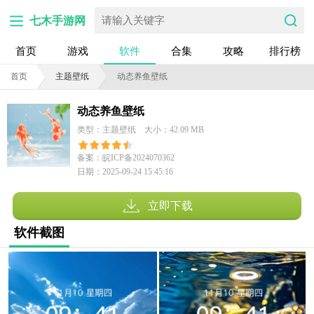
七木手游网
首页
游戏
软件
合集
攻略
排行榜
首页
主题壁纸
动态养鱼壁纸
动态养鱼壁纸
类型：主题壁纸
大小：42.09 MB
备案：皖ICP备2024070362
日期：2025-09-24 15:45:16
号-10A
立即下载
软件截图