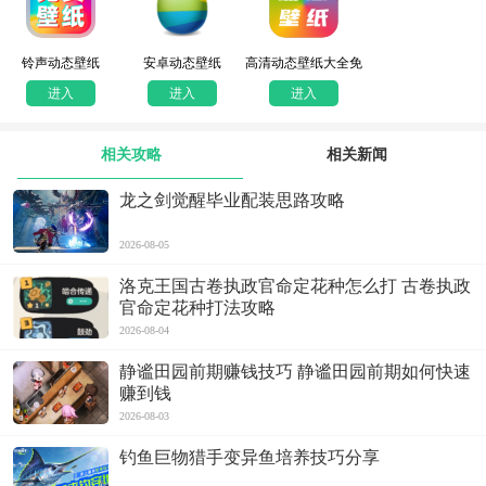
铃声动态壁纸
安卓动态壁纸
高清动态壁纸大全免
费版
进入
进入
进入
相关攻略
相关新闻
龙之剑觉醒毕业配装思路攻略
2026-08-05
洛克王国古卷执政官命定花种怎么打 古卷执政
官命定花种打法攻略
2026-08-04
静谧田园前期赚钱技巧 静谧田园前期如何快速
赚到钱
2026-08-03
钓鱼巨物猎手变异鱼培养技巧分享