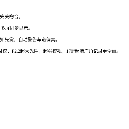
车完美吻合。
，多屏同步显示。
先知先觉，自动警告车道偏离。
录仪，F2.2超大光圈，超强夜视，170°超清广角记录更全面。