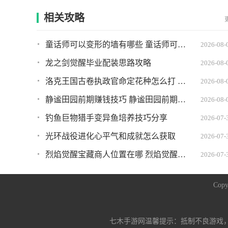
相关攻略
童话师可以变形的墙有哪些 童话师可以变形的墙推荐
2026-08-
龙之剑觉醒毕业配装思路攻略
2026-08-
洛克王国古卷执政官命定花种怎么打 古卷执政官命定花种打法攻略
2026-08-
静谧田园前期赚钱技巧 静谧田园前期如何快速赚到钱
2026-08-
钓鱼巨物猎手变异鱼培养技巧分享
2026-07-
光环战役进化心平气和成就怎么获取
2026-07-
烈焰觉醒宝藏商人位置在哪 烈焰觉醒宝藏商人坐标
2026-07-
Copy
七木手游网温馨提示：抵制不良游戏