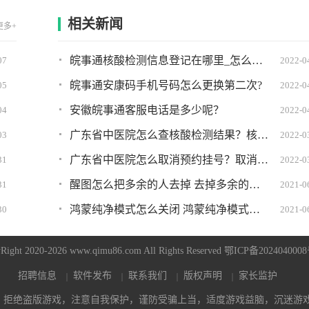
相关新闻
更多+
皖事通核酸检测信息登记在哪里_怎么弄?详细图文教程
07
2022-0
皖事通安康码手机号码怎么更换第二次?
05
2022-0
安徽皖事通客服电话是多少呢？
04
2022-0
广东省中医院怎么查核酸检测结果？核酸检测结果查询方法
03
2022-0
广东省中医院怎么取消预约挂号？取消挂号方法
31
2022-0
醒图怎么把多余的人去掉 去掉多余的人教程分享
31
2021-0
鸿蒙纯净模式怎么关闭 鸿蒙纯净模式关不掉怎么办
30
2021-0
Right 2020-2026 www.qimu86.com All Rights Reserved
鄂ICP备2024040008
招聘信息
软件发布
联系我们
版权声明
家长监护
，拒绝盗版游戏，注意自我保护，谨防受骗上当，适度游戏益脑，沉迷游戏