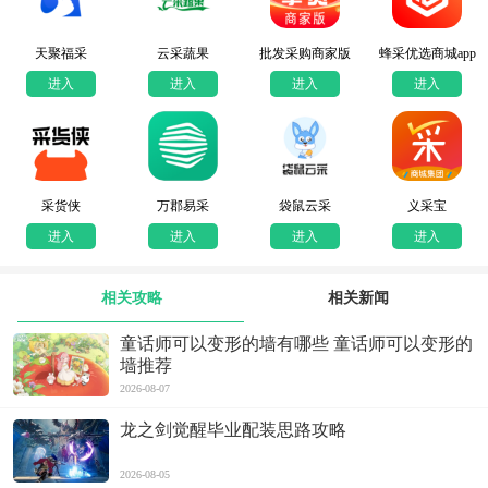
天聚福采
云采蔬果
批发采购商家版
蜂采优选商城app
进入
进入
进入
进入
采货侠
万郡易采
袋鼠云采
义采宝
进入
进入
进入
进入
相关攻略
相关新闻
童话师可以变形的墙有哪些 童话师可以变形的
墙推荐
2026-08-07
龙之剑觉醒毕业配装思路攻略
2026-08-05