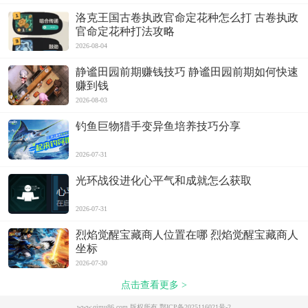
洛克王国古卷执政官命定花种怎么打 古卷执政
官命定花种打法攻略
2026-08-04
静谧田园前期赚钱技巧 静谧田园前期如何快速
赚到钱
2026-08-03
钓鱼巨物猎手变异鱼培养技巧分享
2026-07-31
光环战役进化心平气和成就怎么获取
2026-07-31
烈焰觉醒宝藏商人位置在哪 烈焰觉醒宝藏商人
坐标
2026-07-30
点击查看更多 >
www.qimu86.com 版权所有
鄂ICP备2025116021号-2