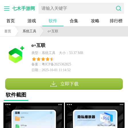
七木手游网
首页
游戏
软件
合集
攻略
排行榜
首页
系统工具
o+互联
o+互联
类型：系统工具
大小：53.37 MB
备案：粤ICP备2025362825
日期：2025-10-01 11:14:52
号-10A
立即下载
软件截图