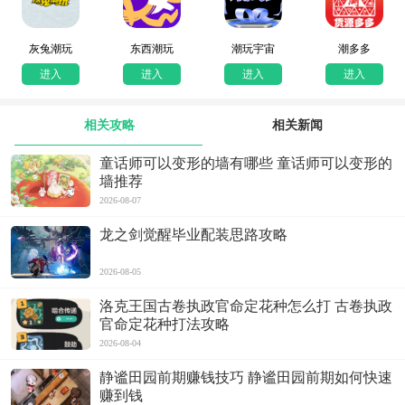
灰兔潮玩
东西潮玩
潮玩宇宙
潮多多
进入
进入
进入
进入
相关攻略
相关新闻
童话师可以变形的墙有哪些 童话师可以变形的
墙推荐
2026-08-07
龙之剑觉醒毕业配装思路攻略
2026-08-05
洛克王国古卷执政官命定花种怎么打 古卷执政
官命定花种打法攻略
2026-08-04
静谧田园前期赚钱技巧 静谧田园前期如何快速
赚到钱