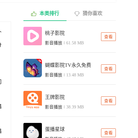
本类排行
猜你喜欢
个
桃子影院
查看
影音播放
61.58 MB
分
蝴蝶影院TV永久免费
查看
影音播放
13.48 MB
门
王牌影院
查看
唱
影音播放
38.39 MB
蛋播星球
唱
查看