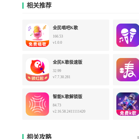
相关推荐
全民唱吧K歌
166.53
v1.0.0
全民K歌极速版
32.99
v7.7.30.281
智能K歌解锁版
84.73
v2.16.58.2411111420
相关攻略