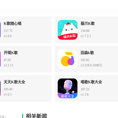
K歌随心唱
猫爪K歌
127.75
134.08
v1.0.0
v1.7.2.2
开唛K歌
回森k歌
47.05
102.85
v3.1.11
v3.118.0.350855
天天K歌大全
唱歌K歌大全
185.49
107.52
v1.0.5
v1.1.8
相关新闻
更多+