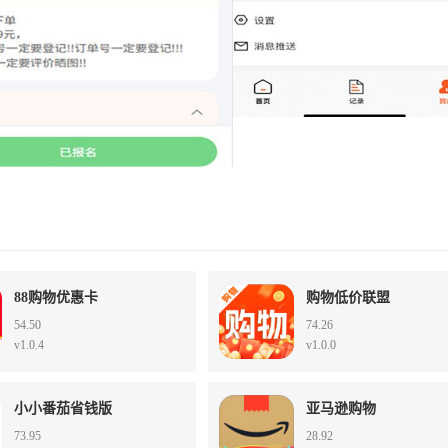
88购物优惠卡
购物低价联盟
54.50
74.26
v1.0.4
v1.0.0
小小番茄省钱版
亚马逊购物
73.95
28.92