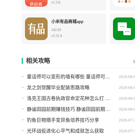
v1.3.6
小米有品商城app
142.63
v5.31.0
相关攻略
童话师可以变形的墙有哪些 童话师可以变形的墙推荐
2026-08-
龙之剑觉醒毕业配装思路攻略
2026-08-
洛克王国古卷执政官命定花种怎么打 古卷执政官命定花种打法攻略
2026-08-
静谧田园前期赚钱技巧 静谧田园前期如何快速赚到钱
2026-08-
钓鱼巨物猎手变异鱼培养技巧分享
2026-07-
光环战役进化心平气和成就怎么获取
2026-07-