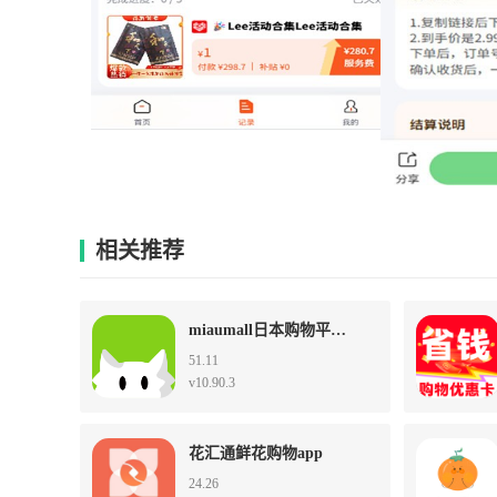
相关推荐
miaumall日本购物平台app
51.11
v10.90.3
花汇通鲜花购物app
24.26