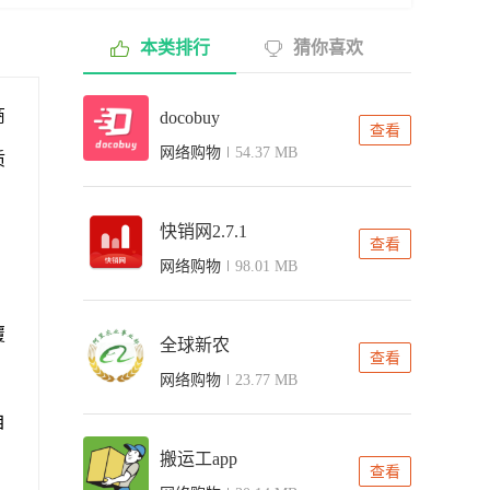
本类排行
猜你喜欢
商
docobuy
查看
网络购物
54.37 MB
质
快销网2.7.1
查看
网络购物
98.01 MB
覆
全球新农
查看
网络购物
23.77 MB
自
搬运工app
查看