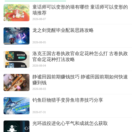
童话师可以变形的墙有哪些 童话师可以变形的
墙推荐
2026-08-07
龙之剑觉醒毕业配装思路攻略
2026-08-05
洛克王国古卷执政官命定花种怎么打 古卷执政
官命定花种打法攻略
2026-08-04
静谧田园前期赚钱技巧 静谧田园前期如何快速
赚到钱
2026-08-03
钓鱼巨物猎手变异鱼培养技巧分享
2026-07-31
光环战役进化心平气和成就怎么获取