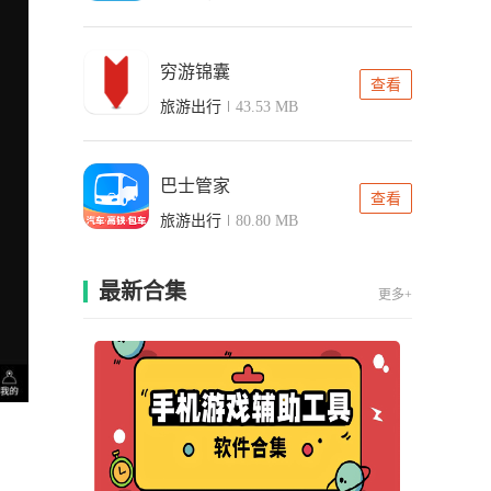
穷游锦囊
查看
旅游出行
43.53 MB
巴士管家
查看
旅游出行
80.80 MB
最新合集
更多+