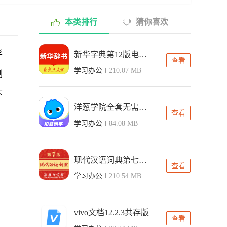
本类排行
猜你喜欢
学
新华字典第12版电子版(可翻页)
查看
学习办公
210.07 MB
刻
下
洋葱学院全套无需会员免费版
查看
学习办公
84.08 MB
现代汉语词典第七版电子版
查看
学习办公
210.54 MB
vivo文档12.2.3共存版
查看