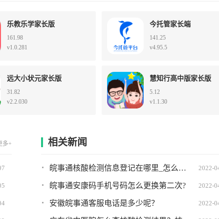
乐教乐学家长版
今托管家长端
161.98
141.25
v1.0.281
v4.95.5
远大小状元家长版
慧知行高中版家长版
31.82
5.12
v2.2.030
v1.1.30
相关新闻
更多+
皖事通核酸检测信息登记在哪里_怎么弄?详细图文教程
07
2022-0
皖事通安康码手机号码怎么更换第二次?
05
2022-0
安徽皖事通客服电话是多少呢？
04
2022-0