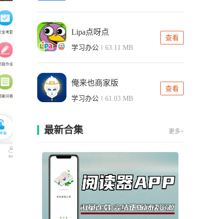
Lipa点呀点
查看
学习办公
63.11 MB
俺来也商家版
查看
学习办公
61.03 MB
最新合集
更多+