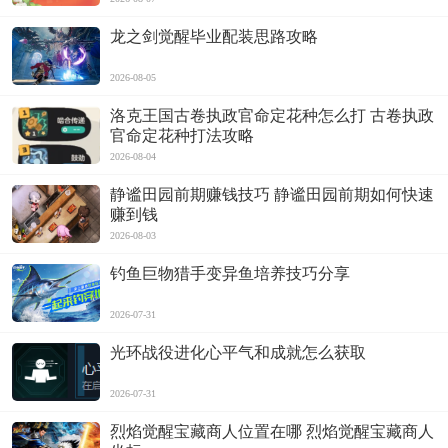
龙之剑觉醒毕业配装思路攻略
2026-08-05
洛克王国古卷执政官命定花种怎么打 古卷执政
官命定花种打法攻略
2026-08-04
静谧田园前期赚钱技巧 静谧田园前期如何快速
赚到钱
2026-08-03
钓鱼巨物猎手变异鱼培养技巧分享
2026-07-31
光环战役进化心平气和成就怎么获取
2026-07-31
烈焰觉醒宝藏商人位置在哪 烈焰觉醒宝藏商人