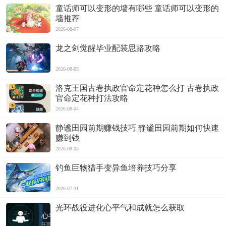
童话师可以变形的墙有哪些 童话师可以变形的
墙推荐
2026-08-07
龙之剑觉醒毕业配装思路攻略
2026-08-05
洛克王国古卷执政官命定花种怎么打 古卷执政
官命定花种打法攻略
2026-08-04
静谧田园前期赚钱技巧 静谧田园前期如何快速
赚到钱
2026-08-03
钓鱼巨物猎手变异鱼培养技巧分享
2026-07-31
光环战役进化心平气和成就怎么获取