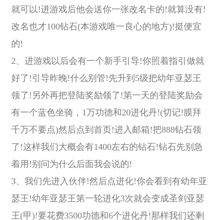
就可以!进游戏后他会送你一张改名卡的!就算没有!
改名也才100钻石(本游戏唯一良心的地方)!挺便宜
的!
2、进游戏以后会有一个新手引导!你照着指引做就
好了!引导昨晚!什么别管!先升到5级把幼年亚瑟王
领了!另外再把登陆奖励领了!第一天的登陆奖励会
有一个蓝色坐骑，1万功德和20进化丹!(切记!膜拜
千万不要点)然后点到首页!进入邮箱!把888钻石领
了!这样我们大概会有1400左右的钻石!钻石先别急
着用!别问为什么后面我会说的!
3、我们先进入伙伴!然后点进化!你会看到有幼年亚
瑟王!幼年亚瑟王第一轮进化3次就会变成圣剑亚瑟
王(甲)!要花费3500功德和6个进化丹!那样我们还剩