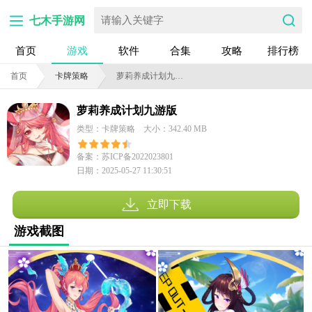
七木手游网
首页
游戏
软件
合集
攻略
排行榜
首页
卡牌策略
萝莉养成计划九游版
萝莉养成计划九游版
类型：卡牌策略
大小：342.40 MB
备案：苏ICP备2022023801
日期：2025-05-27 11:30:51
号-5A
立即下载
游戏截图