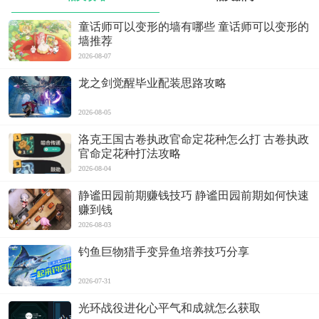
童话师可以变形的墙有哪些 童话师可以变形的
墙推荐
2026-08-07
龙之剑觉醒毕业配装思路攻略
2026-08-05
洛克王国古卷执政官命定花种怎么打 古卷执政
官命定花种打法攻略
2026-08-04
静谧田园前期赚钱技巧 静谧田园前期如何快速
赚到钱
2026-08-03
钓鱼巨物猎手变异鱼培养技巧分享
2026-07-31
光环战役进化心平气和成就怎么获取