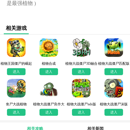
是最强植物 )
相关游戏
植物王国僵尸的崛起
植物合成
植物大战僵尸3D融合
植物大战僵尸匹配版
版
进入
进入
进入
进入
丧尸大战植物
植物大战僵尸良作大
植物大战僵尸nds版
植物大战僵尸沫版
战烂片
进入
进入
进入
进入
相关攻略
相关新闻