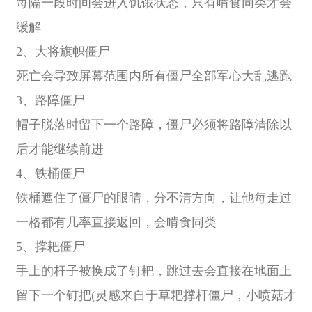
每隔一段时间会进入饥饿状态，只有啃食同类才会
缓解
2、大将旗帜僵尸
死亡会导致屏幕范围内所有僵尸全部军心大乱逃跑
3、路障僵尸
帽子脱落时留下一个路障，僵尸必须将路障清除以
后才能继续前进
4、铁桶僵尸
铁桶遮住了僵尸的眼睛，分不清方向，让他每走过
一格都有几率直接返回，会啃食同类
5、撑耙僵尸
手上的杆子被换成了钉耙，跳过去会直接在地面上
留下一个钉把(灵感来自于草耙撑杆僵尸，小喷菇才