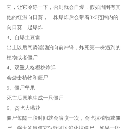
它，让它冷静一下，否则就会自爆，假如周围有其
他的红温向日葵，一株爆炸后会带着3×3范围内的
向日葵一起爆炸
3、自爆土豆雷
出土以后气势汹汹的向前冲锋，炸死第一株遇到的
植物或者僵尸
4、双重人格樱桃炸弹
会袭击植物和僵尸
5、僵尸坚果
死亡后原地生成一只僵尸
6、贪吃大嘴花
僵尸每隔一段时间就会啃咬一次，会吃掉植物或僵
尸，强大的胃使它5s就可以消化掉僵尸，如果一段