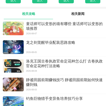
进入
进入
进入
进入
相关攻略
相关新闻
童话师可以变形的墙有哪些 童话师可以变形的
墙推荐
2026-08-07
龙之剑觉醒毕业配装思路攻略
2026-08-05
洛克王国古卷执政官命定花种怎么打 古卷执政
官命定花种打法攻略
2026-08-04
静谧田园前期赚钱技巧 静谧田园前期如何快速
赚到钱
2026-08-03
钓鱼巨物猎手变异鱼培养技巧分享