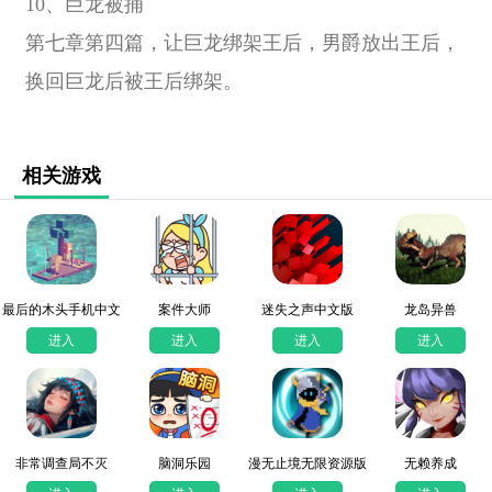
10、巨龙被捕
第七章第四篇，让巨龙绑架王后，男爵放出王后，
换回巨龙后被王后绑架。
相关游戏
最后的木头手机中文
案件大师
迷失之声中文版
龙岛异兽
版
进入
进入
进入
进入
非常调查局不灭
脑洞乐园
漫无止境无限资源版
无赖养成