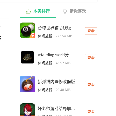
本类排行
猜你喜欢
让
台球世界辅助线版
查看
休闲益智
277.54 MB
这
wizarding world分院测试中文版
查看
休闲益智
48.92 MB
拆弹猫内置修改器版
查看
休闲益智
29.48 MB
坏老师游戏结局解锁免费版
查看