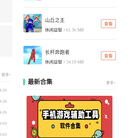
山丘之主
查看
休闲益智
61.36 MB
长杆奔跑者
查看
休闲益智
34.19 MB
更多+
最新合集
更多+
4-26
4-26
4-26
3-03
3-03