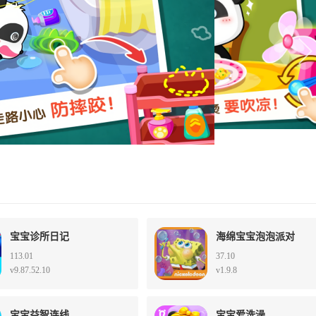
宝宝诊所日记
海绵宝宝泡泡派对
113.01
37.10
v9.87.52.10
v1.9.8
宝宝益智连线
宝宝爱洗澡