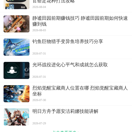
官命定花种打法攻略
2026-08-04
静谧田园前期赚钱技巧 静谧田园前期如何快速
赚到钱
2026-08-03
钓鱼巨物猎手变异鱼培养技巧分享
2026-07-31
光环战役进化心平气和成就怎么获取
2026-07-31
烈焰觉醒宝藏商人位置在哪 烈焰觉醒宝藏商人
坐标
2026-07-30
明日方舟予愿安洁莉娜技能讲解
2026-07-29