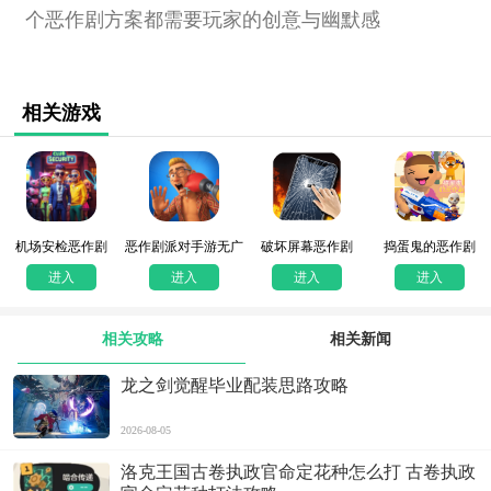
个恶作剧方案都需要玩家的创意与幽默感
相关游戏
机场安检恶作剧
恶作剧派对手游无广
破坏屏幕恶作剧
捣蛋鬼的恶作剧
告版
进入
进入
进入
进入
相关攻略
相关新闻
龙之剑觉醒毕业配装思路攻略
2026-08-05
洛克王国古卷执政官命定花种怎么打 古卷执政