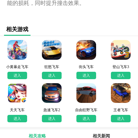
能的损耗，同时提升撞击效果。
相关游戏
小黄暴走飞车
狂怒飞车
街头飞车
登山飞车3
进入
进入
进入
进入
天天飞车
急速飞车2
自由狂野飞车
王者飞车
进入
进入
进入
进入
相关攻略
相关新闻