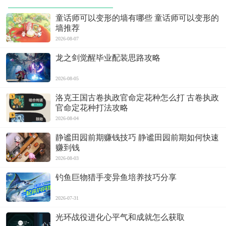
童话师可以变形的墙有哪些 童话师可以变形的
墙推荐
2026-08-07
龙之剑觉醒毕业配装思路攻略
2026-08-05
洛克王国古卷执政官命定花种怎么打 古卷执政
官命定花种打法攻略
2026-08-04
静谧田园前期赚钱技巧 静谧田园前期如何快速
赚到钱
2026-08-03
钓鱼巨物猎手变异鱼培养技巧分享
2026-07-31
光环战役进化心平气和成就怎么获取