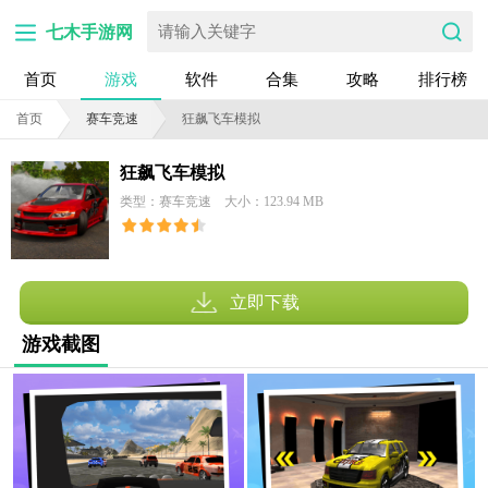
七木手游网
首页
游戏
软件
合集
攻略
排行榜
首页
赛车竞速
狂飙飞车模拟
狂飙飞车模拟
类型：赛车竞速
大小：123.94 MB
立即下载
游戏截图