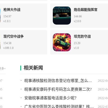
枪神大作战
炮击超能指挥官
154.97
144.66
v1.0.1
v2.0.0
现代空中战争
坦克防守战
154.58
23.20
v189.1.0
v1.0
相关新闻
更多+
皖事通核酸检测信息登记在哪里_怎么弄?详细图文教程
07
2022-0
皖事通安康码手机号码怎么更换第二次?
05
2022-0
安徽皖事通客服电话是多少呢？
04
2022-0
广东省中医院怎么查核酸检测结果？核酸检测结果查询方法
03
2022-0