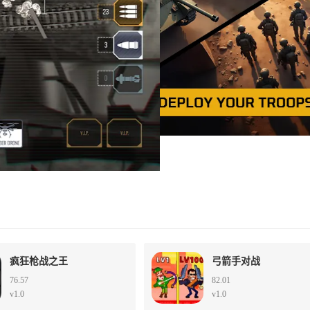
疯狂枪战之王
弓箭手对战
76.57
82.01
v1.0
v1.0