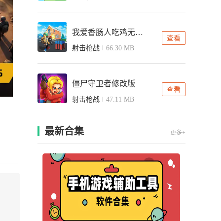
我爱香肠人吃鸡无广告版
查看
射击枪战
66.30 MB
僵尸守卫者修改版
查看
射击枪战
47.11 MB
最新合集
更多+