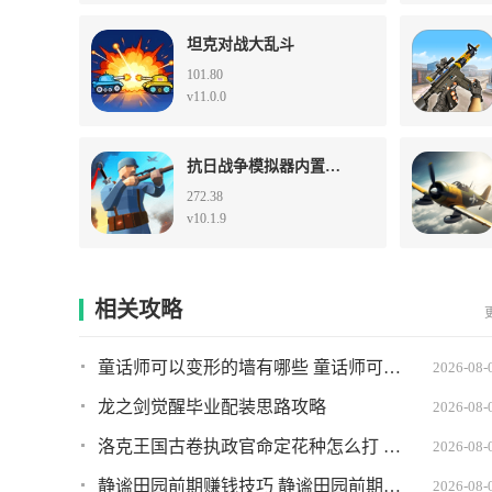
坦克对战大乱斗
101.80
v11.0.0
抗日战争模拟器内置菜单版
272.38
v10.1.9
相关攻略
童话师可以变形的墙有哪些 童话师可以变形的墙推荐
2026-08-
龙之剑觉醒毕业配装思路攻略
2026-08-
洛克王国古卷执政官命定花种怎么打 古卷执政官命定花种打法攻略
2026-08-
静谧田园前期赚钱技巧 静谧田园前期如何快速赚到钱
2026-08-