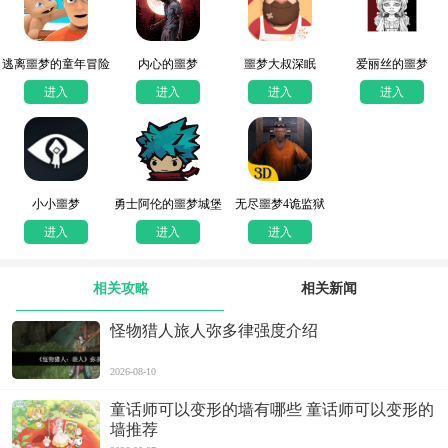
逃离噩梦的童年冒险
内心的噩梦
噩梦大叔深眠
爱丽丝的噩梦
进入
进入
进入
进入
小小噩梦
勇士阿伦的噩梦城堡
无尽噩梦4诡监狱
冒险记
进入
进入
进入
相关攻略
相关新闻
怪物猎人旅人弥多律强度介绍
2026-08-10
童话师可以变形的墙有哪些 童话师可以变形的
墙推荐