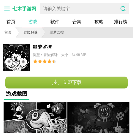
七木手游网
首页
游戏
软件
合集
攻略
排行榜
首页
冒险解谜
噩梦监控
噩梦监控
类型：冒险解谜
大小：84.98 MB
立即下载
游戏截图