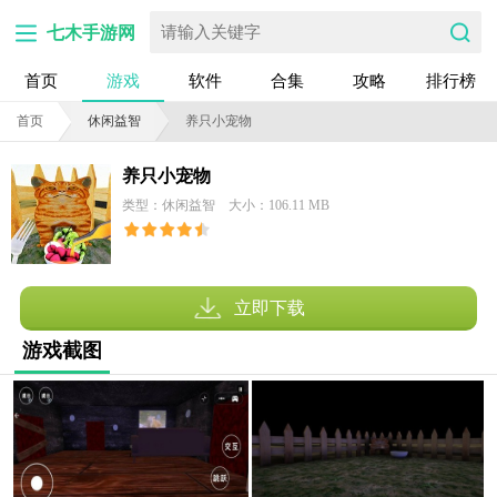
七木手游网
首页
游戏
软件
合集
攻略
排行榜
首页
休闲益智
养只小宠物
养只小宠物
类型：休闲益智
大小：106.11 MB
立即下载
游戏截图