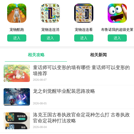
宠物酷跑
宠物连连消
宠物连连看
布鲁诺我的超级史莱
姆宠物
进入
进入
进入
进入
相关攻略
相关新闻
童话师可以变形的墙有哪些 童话师可以变形的
墙推荐
2026-08-07
龙之剑觉醒毕业配装思路攻略
2026-08-05
洛克王国古卷执政官命定花种怎么打 古卷执政
官命定花种打法攻略
2026-08-04