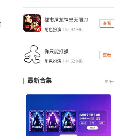
都市屠龙神皇无限刀
查看
间
角色扮演
93.92 MB
你只能推搡
查看
角色扮演
44.62 MB
最新合集
更多+