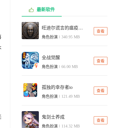
最新软件
旺迪尔谎言的瘟疫中文版
查看
喜
角色扮演
340.95 MB
不
全战觉醒
查看
角色扮演
66.00 MB
、
孤独的幸存者io
查看
角色扮演
121.49 MB
任
鬼剑士养成
查看
角色扮演
114.32 MB