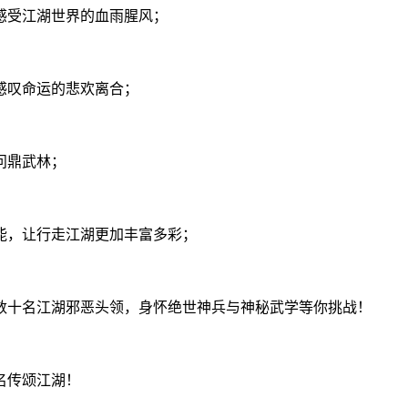
感受江湖世界的血雨腥风；
感叹命运的悲欢离合；
问鼎武林；
能，让行走江湖更加丰富多彩；
数十名江湖邪恶头领，身怀绝世神兵与神秘武学等你挑战！
名传颂江湖！