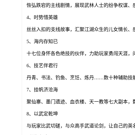
恢弘跌宕的主线剧情，展现武林人士的纷争权谋、
4、时势惜英雄
丝丝入扣的支线故事，汇聚江湖众生的儿女情长、
5、海内存知已
十七位身怀各色绝技的伙伴，力助玩家勇闯天涯，
6、技艺伴君行
丹青、书法、钓鱼、烹饪、炼丹……数十种辅助技
7、挂帆济沧海
聚仙寨、墨门遗迹、血衣楼、天一教等七大副本，
8、以武定乾坤
与玩家比武切磋，与众高手武道论剑，让自己的英