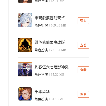
角色扮演
63.71 MB
申鹤触摸游戏安卓版直装
查看
角色扮演
109.53 MB
绯色修仙录魔改版
查看
角色扮演
221.51 MB
刺客伍六七暗影冲突
查看
角色扮演
35.32 MB
千年风华
查看
角色扮演
91.19 MB