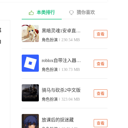
本类排行
猜你喜欢
属
黑暗灵魂1安卓直装冷狐版
查看
角色扮演
230.54 MB
自
roblox自带注入器最新版
查看
角色扮演
130.73 MB
骑马与砍杀2中文版
查看
角色扮演
323.04 MB
放课后的捉迷藏
查看