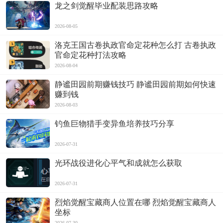
龙之剑觉醒毕业配装思路攻略
2026-08-05
洛克王国古卷执政官命定花种怎么打 古卷执政
官命定花种打法攻略
2026-08-04
静谧田园前期赚钱技巧 静谧田园前期如何快速
赚到钱
2026-08-03
钓鱼巨物猎手变异鱼培养技巧分享
2026-07-31
光环战役进化心平气和成就怎么获取
2026-07-31
烈焰觉醒宝藏商人位置在哪 烈焰觉醒宝藏商人
坐标
2026-07-30