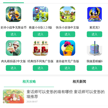
史诗小战争无限金币
救援小分队1.2.0版
快乐小农场中文版
索尼克3
版
进入
进入
进入
进入
肉丸模拟器2中文版
经典找不同免广告版
迷你超市无广告版
我做蛋糕贼6
进入
进入
进入
进入
相关攻略
相关新闻
童话师可以变形的墙有哪些 童话师可以变形的
墙推荐
2026-08-07