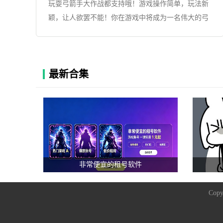
玩耍弓箭手大作战都支持哦！游戏操作简单，玩法新
颖，让人欲罢不能！你在游戏中将成为一名伟大的弓
箭手，与全国的玩家一较高，里面内置丰富的玩法模
式哦，带来多样化的体验，还可以分享战斗的胜果，
还等什么？拉上你的三五好友，一起来加入，展现你
最新合集
们的非凡箭技吧！
非常便宜的租号软件
Copy