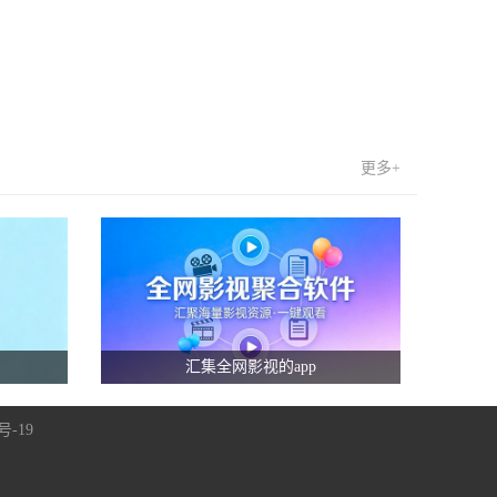
更多+
汇集全网影视的app
号-19