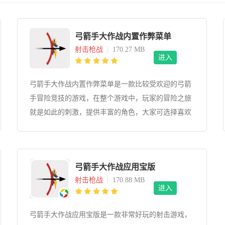
弓箭手大作战内置作弊菜单
射击枪战
|
170.27 MB
进入
弓箭手大作战内置作弊菜单是一款比较受欢迎的弓箭
手冒险竞技的游戏，在整个游戏中，玩家的冒险之旅
就是如此的刺激，提供丰富的角色，大家可选择喜欢
的角色去参加竞技，将你的对手全部干掉就可以顺利
的晋级，你还需要不断地给角色装备上厉害的武器，
让它具备强大的力量。同时里面带来了丰富的模式，
弓箭手大作战应用宝版
每个模式都能给你带来不同的体验哦，快来试试吧！
射击枪战
|
170.88 MB
进入
弓箭手大作战应用宝版是一款非常好玩的射击游戏，