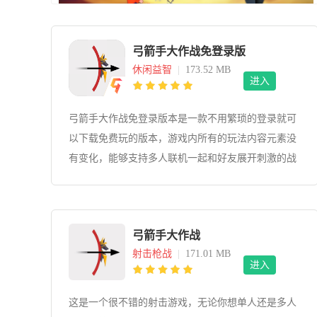
弓箭手大作战免登录版
休闲益智
|
173.52 MB
进入
​弓箭手大作战免登录版本是一款不用繁琐的登录就可
以下载免费玩的版本，游戏内所有的玩法内容元素没
有变化，能够支持多人联机一起和好友展开刺激的战
斗，也能一个人安静的享受悠闲的时光，在游戏中有
着大量的射击成就可以达成，激起玩家挑战欲望。游
戏操作简单解压，非常适合闲暇时刻来上一局，能忘
弓箭手大作战
掉一切不愉快的烦恼。
射击枪战
|
171.01 MB
进入
这是一个很不错的射击游戏，无论你想单人还是多人