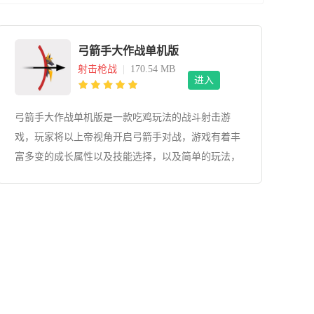
弓箭手大作战单机版
射击枪战
|
170.54 MB
进入
弓箭手大作战单机版是一款吃鸡玩法的战斗射击游
戏，玩家将以上帝视角开启弓箭手对战，游戏有着丰
富多变的成长属性以及技能选择，以及简单的玩法，
只需要使用手中的弓箭打败眼前的敌人，成功活到最
后就行了。可爱的游戏人物，丰富的角色皮肤，使得
游戏的内容更加丰富。游戏无需联网也可游玩，并且
免除广告，为玩家节省了很多时间。