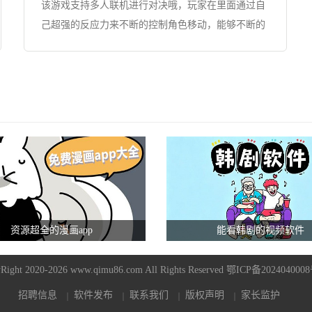
该游戏支持多人联机进行对决哦，玩家在里面通过自
己超强的反应力来不断的控制角色移动，能够不断的
获得道具，并且进行使用，快速避开危险陷阱，自由
作战，并且游戏提供丰富的玩法模式，可以让你有多
样化的游戏体验，带来无限乐趣，喜欢的小伙伴快来
体验吧。
资源超全的漫画app
能看韩剧的视频软件
Right 2020-2026 www.qimu86.com All Rights Reserved
鄂ICP备2024040008
招聘信息
软件发布
联系我们
版权声明
家长监护