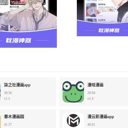
柒之社漫画app
漫哇漫画
30.50
28.94
v1.1
v1.4
春木漫画园
漫云彩漫画app
41.37
40.61