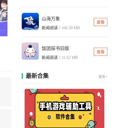
山海万象
查看
新闻阅读
166.30 MB
饭团探书旧版
查看
新闻阅读
31.62 MB
最新合集
更多+