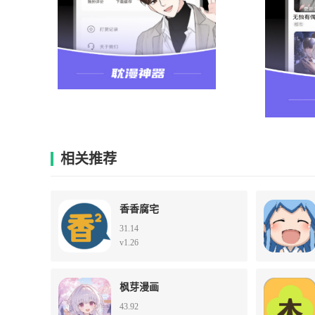
相关推荐
香香腐宅
31.14
v1.26
枫芽漫画
43.92