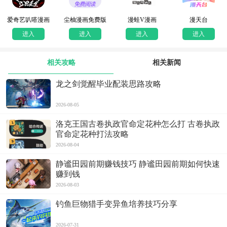
爱奇艺叭嗒漫画
尘柚漫画免费版
漫蛙V漫画
漫天台
进入
进入
进入
进入
相关攻略
相关新闻
龙之剑觉醒毕业配装思路攻略
2026-08-05
洛克王国古卷执政官命定花种怎么打 古卷执政
官命定花种打法攻略
2026-08-04
静谧田园前期赚钱技巧 静谧田园前期如何快速
赚到钱
2026-08-03
钓鱼巨物猎手变异鱼培养技巧分享
2026-07-31