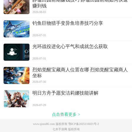
赚到钱
2026-08-03
钓鱼巨物猎手变异鱼培养技巧分享
2026-07-31
光环战役进化心平气和成就怎么获取
2026-07-31
烈焰觉醒宝藏商人位置在哪 烈焰觉醒宝藏商人
坐标
2026-07-30
明日方舟予愿安洁莉娜技能讲解
2026-07-29
点击查看更多 >
www.qimu86.com 版权所有
鄂ICP备2025116021号-2
七木手游网 版权所有