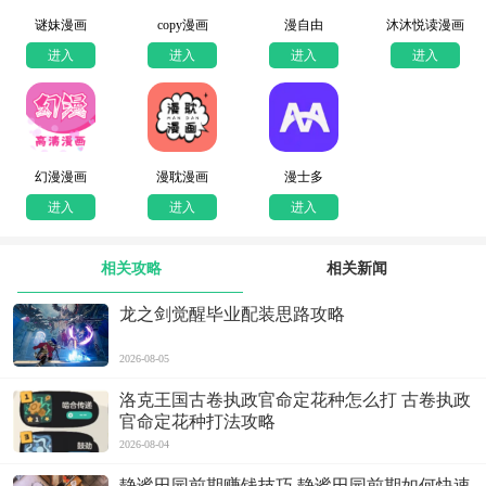
谜妹漫画
copy漫画
漫自由
沐沐悦读漫画
进入
进入
进入
进入
幻漫漫画
漫耽漫画
漫士多
进入
进入
进入
相关攻略
相关新闻
龙之剑觉醒毕业配装思路攻略
2026-08-05
洛克王国古卷执政官命定花种怎么打 古卷执政
官命定花种打法攻略
2026-08-04
静谧田园前期赚钱技巧 静谧田园前期如何快速