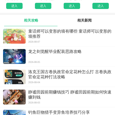
进入
进入
进入
进入
相关攻略
相关新闻
童话师可以变形的墙有哪些 童话师可以变形的
墙推荐
2026-08-07
龙之剑觉醒毕业配装思路攻略
2026-08-05
洛克王国古卷执政官命定花种怎么打 古卷执政
官命定花种打法攻略
2026-08-04
静谧田园前期赚钱技巧 静谧田园前期如何快速
赚到钱
2026-08-03
钓鱼巨物猎手变异鱼培养技巧分享