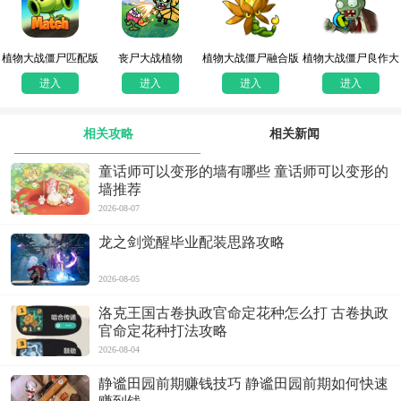
植物大战僵尸匹配版
丧尸大战植物
植物大战僵尸融合版
植物大战僵尸良作大
内置菜单
战烂片
进入
进入
进入
进入
相关攻略
相关新闻
童话师可以变形的墙有哪些 童话师可以变形的
墙推荐
2026-08-07
龙之剑觉醒毕业配装思路攻略
2026-08-05
洛克王国古卷执政官命定花种怎么打 古卷执政
官命定花种打法攻略
2026-08-04
静谧田园前期赚钱技巧 静谧田园前期如何快速