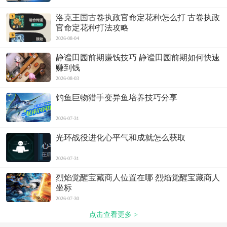
洛克王国古卷执政官命定花种怎么打 古卷执政
官命定花种打法攻略
2026-08-04
静谧田园前期赚钱技巧 静谧田园前期如何快速
赚到钱
2026-08-03
钓鱼巨物猎手变异鱼培养技巧分享
2026-07-31
光环战役进化心平气和成就怎么获取
2026-07-31
烈焰觉醒宝藏商人位置在哪 烈焰觉醒宝藏商人
坐标
2026-07-30
点击查看更多 >