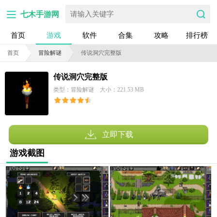
七木手游网
首页
游戏
软件
合集
攻略
排行榜
首页
冒险解谜
传说洞穴完整版
传说洞穴完整版
类型：冒险解谜
大小：221.53 MB
立即下载
游戏截图