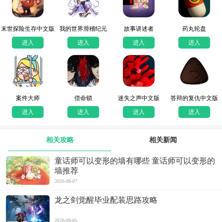
末世探险生存中文版
我的世界滑稽纪元
故事讲述者
药丸轮盘
进入
进入
进入
进入
案件大师
偿命锁
迷失之声中文版
答辩的复仇中文版
进入
进入
进入
进入
相关攻略
相关新闻
童话师可以变形的墙有哪些 童话师可以变形的
墙推荐
2026-08-07
龙之剑觉醒毕业配装思路攻略
2026-08-05