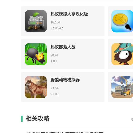
蚂蚁模拟大亨汉化版
162.54
v2.9.942
蚂蚁部落大战
28.41
1.0.1
野狼动物模拟器
73.54
v1.0.3
相关攻略