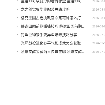
童话师可以变形的墙有哪些 童话师可以变形的墙推荐
2026-08-
龙之剑觉醒毕业配装思路攻略
2026-08-
洛克王国古卷执政官命定花种怎么打 古卷执政官命定花种打法攻略
2026-08-
静谧田园前期赚钱技巧 静谧田园前期如何快速赚到钱
2026-08-
钓鱼巨物猎手变异鱼培养技巧分享
2026-07-
光环战役进化心平气和成就怎么获取
2026-07-
烈焰觉醒宝藏商人位置在哪 烈焰觉醒宝藏商人坐标
2026-07-