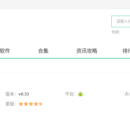
热搜：
软件
合集
资讯攻略
排
版本：
v0.33
平台：
大
星级：