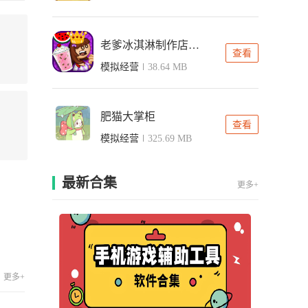
老爹冰淇淋制作店中文版
查看
模拟经营
38.64 MB
肥猫大掌柜
查看
模拟经营
325.69 MB
最新合集
更多+
更多+