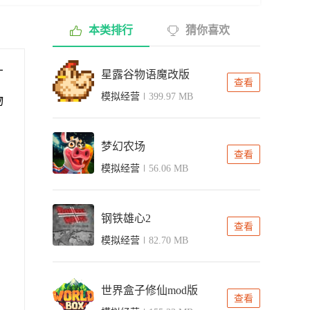
本类排行
猜你喜欢
才
星露谷物语魔改版
查看
模拟经营
399.97 MB
物
梦幻农场
查看
模拟经营
56.06 MB
钢铁雄心2
查看
模拟经营
82.70 MB
世界盒子修仙mod版
查看