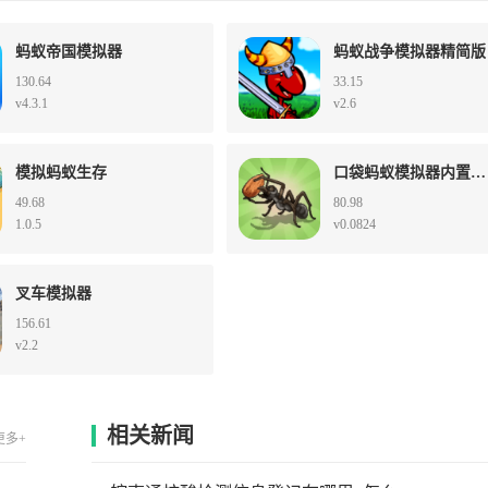
蚂蚁帝国模拟器
蚂蚁战争模拟器精简版
130.64
33.15
v4.3.1
v2.6
模拟蚂蚁生存
口袋蚂蚁模拟器内置修改器版
49.68
80.98
1.0.5
v0.0824
叉车模拟器
156.61
v2.2
相关新闻
更多+