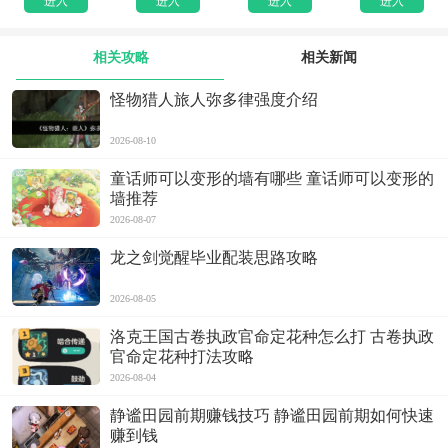
进入
进入
进入
进入
相关攻略
相关新闻
怪物猎人旅人弥多律强度介绍
2026-08-10
童话师可以变形的墙有哪些 童话师可以变形的
墙推荐
2026-08-07
龙之剑觉醒毕业配装思路攻略
2026-08-05
洛克王国古卷执政官命定花种怎么打 古卷执政
官命定花种打法攻略
2026-08-04
静谧田园前期赚钱技巧 静谧田园前期如何快速
赚到钱