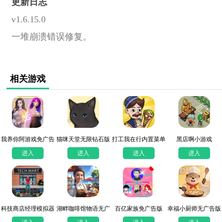
更新日志
v1.6.15.0
一堆崩溃错误修复。
相关游戏
我养你阿游戏免广告
猫咪天堂无限钻石版
打工我在行内置菜单
黑店啊小游戏
版
最新版本
进入
进入
进入
进入
科技商店经理模拟器
湖畔咖啡馆物语无广
百亿家族免广告版
幸福小厨师无广告版
告版