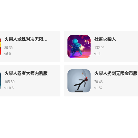
火柴人龙珠对决无限金币版
社畜火柴人
80.35
132.92
v6.0
v1.1
火柴人忍者大师内购版
火柴人扔剑无限金币版
105.50
70.46
v1.0.5
v1.52