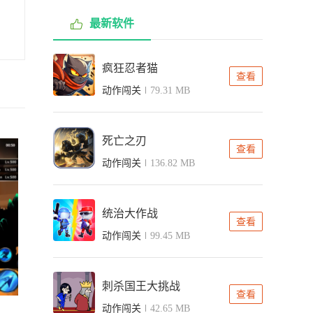
最新软件
疯狂忍者猫
查看
动作闯关
79.31 MB
死亡之刃
查看
动作闯关
136.82 MB
统治大作战
查看
动作闯关
99.45 MB
刺杀国王大挑战
查看
动作闯关
42.65 MB