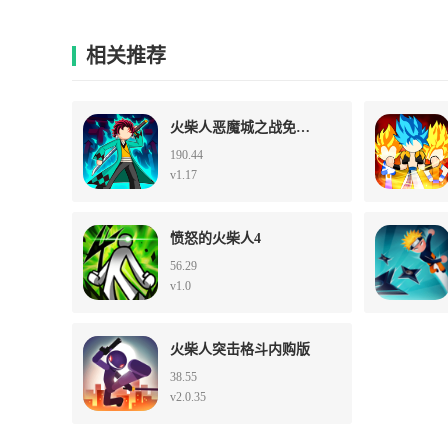
相关推荐
火柴人恶魔城之战免内购版
190.44
v1.17
愤怒的火柴人4
56.29
v1.0
火柴人突击格斗内购版
38.55
v2.0.35