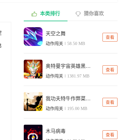
本类排行
猜你喜欢
控
天空之舞
查看
动作闯关
58.50 MB
也
奥特曼宇宙英雄黑侠直装版
查看
动作闯关
1381.97 MB
我功夫特牛作弊菜单版全武器
查看
动作闯关
195.00 MB
木马病毒
，
查看