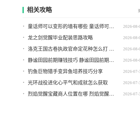
相关攻略
童话师可以变形的墙有哪些 童话师可以变形的墙推荐
2026-08-
龙之剑觉醒毕业配装思路攻略
2026-08-
洛克王国古卷执政官命定花种怎么打 古卷执政官命定花种打法攻略
2026-08-
静谧田园前期赚钱技巧 静谧田园前期如何快速赚到钱
2026-08-
钓鱼巨物猎手变异鱼培养技巧分享
2026-07-
光环战役进化心平气和成就怎么获取
2026-07-
烈焰觉醒宝藏商人位置在哪 烈焰觉醒宝藏商人坐标
2026-07-