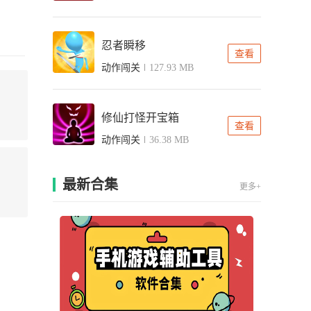
忍者瞬移
查看
动作闯关
127.93 MB
修仙打怪开宝箱
查看
动作闯关
36.38 MB
最新合集
更多+