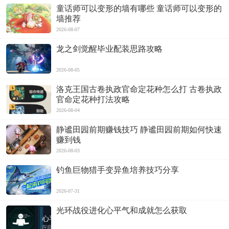
童话师可以变形的墙有哪些 童话师可以变形的
墙推荐
2026-08-07
龙之剑觉醒毕业配装思路攻略
2026-08-05
洛克王国古卷执政官命定花种怎么打 古卷执政
官命定花种打法攻略
2026-08-04
静谧田园前期赚钱技巧 静谧田园前期如何快速
赚到钱
2026-08-03
钓鱼巨物猎手变异鱼培养技巧分享
2026-07-31
光环战役进化心平气和成就怎么获取