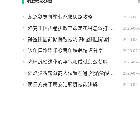
相关攻略
龙之剑觉醒毕业配装思路攻略
2026-08-
洛克王国古卷执政官命定花种怎么打 古卷执政官命定花种打法攻略
2026-08-
静谧田园前期赚钱技巧 静谧田园前期如何快速赚到钱
2026-08-
钓鱼巨物猎手变异鱼培养技巧分享
2026-07-
光环战役进化心平气和成就怎么获取
2026-07-
烈焰觉醒宝藏商人位置在哪 烈焰觉醒宝藏商人坐标
2026-07-
明日方舟予愿安洁莉娜技能讲解
2026-07-