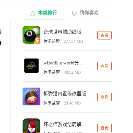
本类排行
猜你喜欢
玩
台球世界辅助线版
查看
休闲益智
277.54 MB
特
wizarding world分院测试中文版
查看
休闲益智
48.92 MB
拆弹猫内置修改器版
查看
休闲益智
29.48 MB
坏老师游戏结局解锁免费版
查看