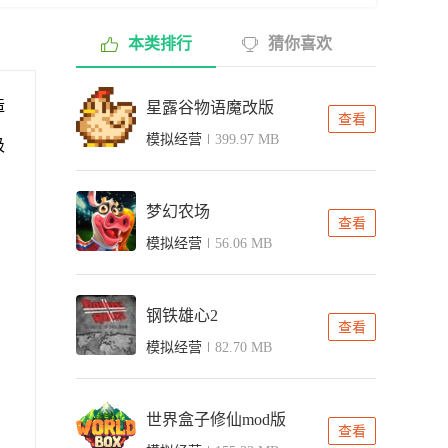
本类排行
猜你喜欢
造
星露谷物语魔改版
查看
模拟经营
399.97 MB
吸
梦幻农场
查看
模拟经营
56.06 MB
钢铁雄心2
查看
模拟经营
82.70 MB
世界盒子修仙mod版
查看