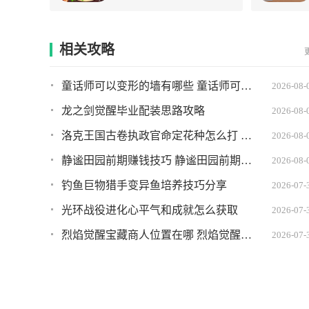
相关攻略
童话师可以变形的墙有哪些 童话师可以变形的墙推荐
2026-08-
龙之剑觉醒毕业配装思路攻略
2026-08-
洛克王国古卷执政官命定花种怎么打 古卷执政官命定花种打法攻略
2026-08-
静谧田园前期赚钱技巧 静谧田园前期如何快速赚到钱
2026-08-
钓鱼巨物猎手变异鱼培养技巧分享
2026-07-
光环战役进化心平气和成就怎么获取
2026-07-
烈焰觉醒宝藏商人位置在哪 烈焰觉醒宝藏商人坐标
2026-07-