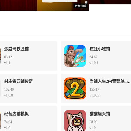
沙威玛铁匠铺
疯狂小吃铺
63.12
64.67
v1.1
v1.0.1
村庄铁匠铺传奇
当铺人生2内置菜单m
102.40
155.17
v1.0.0
v1.005
经营店铺模拟
猫猫罐头铺
74.04
28.00
v1.0
v1.0