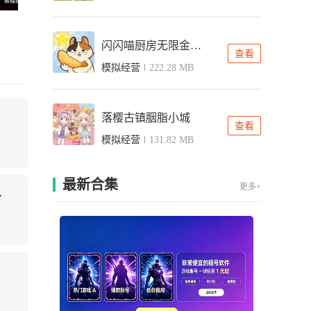
闪闪喵厨房无限金币版
查看
模拟经营
222.28 MB
落樱古镇胭脂小城
查看
模拟经营
131.82 MB
最新合集
更多+
od版