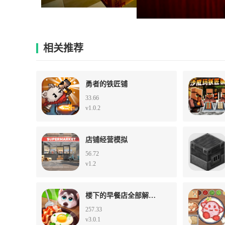
相关推荐
勇者的铁匠铺
33.66
v1.0.2
店铺经营模拟
56.72
v1.2
楼下的早餐店全部解锁版
257.33
v3.0.1