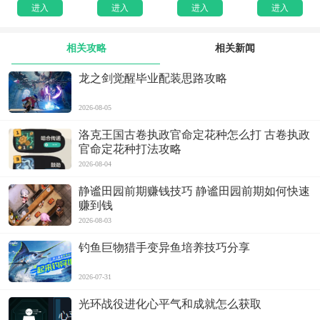
进入
进入
进入
进入
相关攻略
相关新闻
龙之剑觉醒毕业配装思路攻略
2026-08-05
洛克王国古卷执政官命定花种怎么打 古卷执政
官命定花种打法攻略
2026-08-04
静谧田园前期赚钱技巧 静谧田园前期如何快速
赚到钱
2026-08-03
钓鱼巨物猎手变异鱼培养技巧分享
2026-07-31
光环战役进化心平气和成就怎么获取