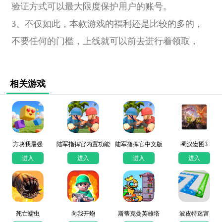
验证方式可以最大限度保护用户的账号。
3、不仅如此，本款游戏的福利还是比较的多的，
不要任何的门槛，上线就可以前去进行着领取，
相关游戏
方块我最强
陆军指挥官内置功能
陆军指挥官中文版
蜀汉宏图3
菜单
进入
进入
进入
进入
死亡蠕虫
向我开炮
斯蒂克曼英雄塔
波皮特迷宫