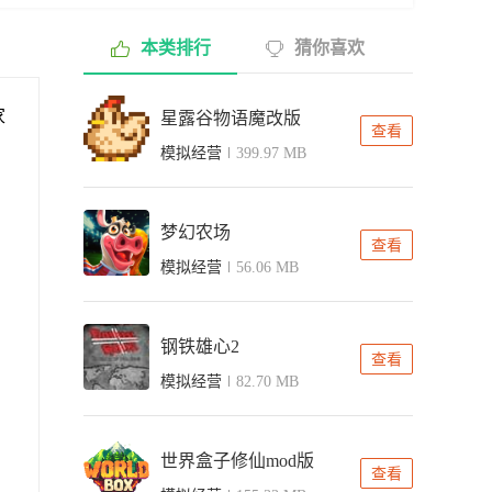
本类排行
猜你喜欢
家
星露谷物语魔改版
查看
模拟经营
399.97 MB
，
梦幻农场
查看
模拟经营
56.06 MB
钢铁雄心2
查看
模拟经营
82.70 MB
世界盒子修仙mod版
查看