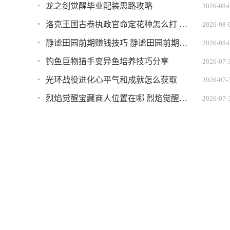
龙之剑觉醒毕业配装思路攻略
2026-08-
洛克王国古卷执政官命定花种怎么打 古卷执政官命定花种打法攻略
2026-08-
静谧田园前期赚钱技巧 静谧田园前期如何快速赚到钱
2026-08-
钓鱼巨物猎手变异鱼培养技巧分享
2026-07-
光环战役进化心平气和成就怎么获取
2026-07-
烈焰觉醒宝藏商人位置在哪 烈焰觉醒宝藏商人坐标
2026-07-