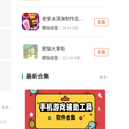
老爹冰淇淋制作店中文版
查看
模拟经营
38.64 MB
肥猫大掌柜
查看
模拟经营
325.69 MB
最新合集
更多+
更多+
4-26