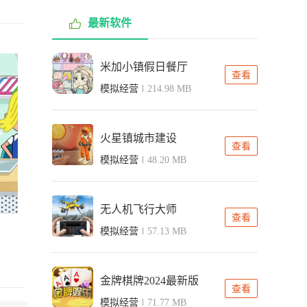
最新软件
米加小镇假日餐厅
查看
模拟经营
214.98 MB
火星镇城市建设
查看
模拟经营
48.20 MB
无人机飞行大师
查看
模拟经营
57.13 MB
金牌棋牌2024最新版
查看
模拟经营
71.77 MB