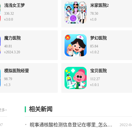
浅浅女王梦
米家医院2
336.32
78.50
v3.0.0
v1.0
魔力医院
梦幻医院
40.81
85.84
v2024.3.20
v1.0.2
模拟医院经营
宝贝医院
98.79
112.27
v1.3
v1.0.1
相关新闻
更多+
皖事通核酸检测信息登记在哪里_怎么弄?详细图文教程
07
2022-0