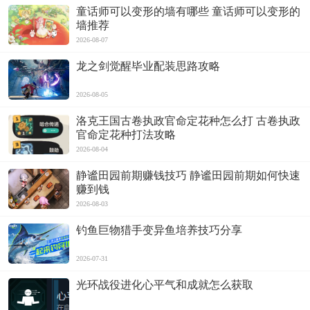
童话师可以变形的墙有哪些 童话师可以变形的
墙推荐
2026-08-07
龙之剑觉醒毕业配装思路攻略
2026-08-05
洛克王国古卷执政官命定花种怎么打 古卷执政
官命定花种打法攻略
2026-08-04
静谧田园前期赚钱技巧 静谧田园前期如何快速
赚到钱
2026-08-03
钓鱼巨物猎手变异鱼培养技巧分享
2026-07-31
光环战役进化心平气和成就怎么获取