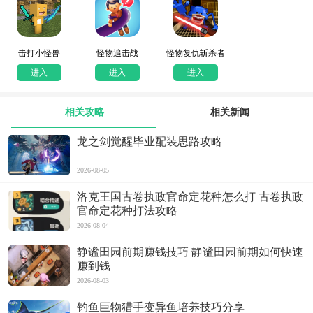
击打小怪兽
怪物追击战
怪物复仇斩杀者
进入
进入
进入
相关攻略
相关新闻
龙之剑觉醒毕业配装思路攻略
2026-08-05
洛克王国古卷执政官命定花种怎么打 古卷执政
官命定花种打法攻略
2026-08-04
静谧田园前期赚钱技巧 静谧田园前期如何快速
赚到钱
2026-08-03
钓鱼巨物猎手变异鱼培养技巧分享